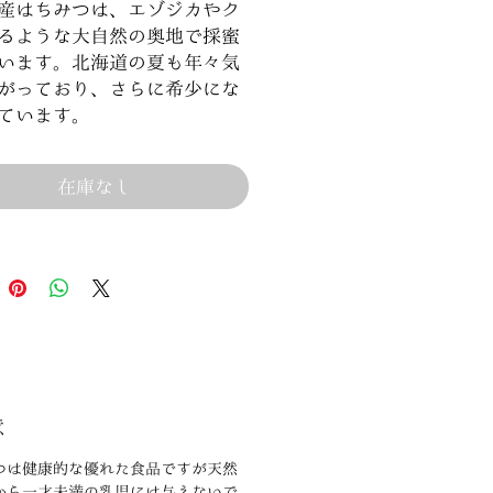
産はちみつは、エゾジカやク
るような大自然の奥地で採蜜
います。北海道の夏も年々気
がっており、さらに希少にな
ています。
在庫なし
意
つは健康的な優れた食品ですが天然
から一才未満の乳児には与えないで