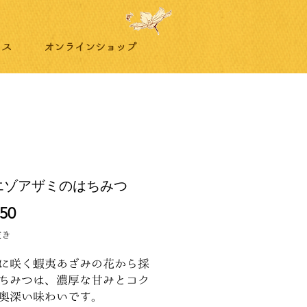
リス
オンラインショップ
エゾアザミのはちみつ
価
50
格
抜き
に咲く蝦夷あざみの花から採
ちみつは、濃厚な甘みとコク
奥深い味わいです。