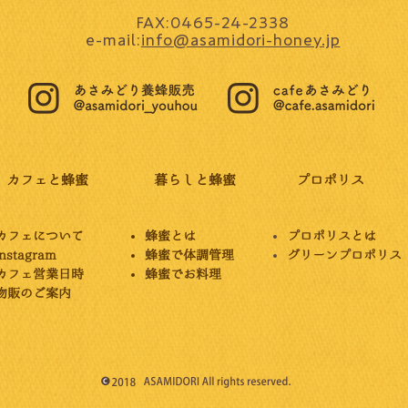
FAX:0465-24-2338
e-mail:
info@asamidori-honey.jp
カフェと蜂蜜
暮らしと蜂蜜
プロポリス
カフェについて
蜂蜜とは
プロポリスとは
instagram
蜂蜜で体調管理
グリーンプロポリス
カフェ営業日時
蜂蜜でお料理
​物販のご案内