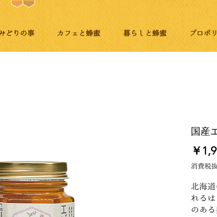
みどりの事
カフェと蜂蜜
暮らしと蜂蜜
プロポ
国産
￥1,9
消費税
北海道
れるは
のある