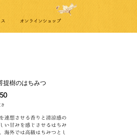
リス
オンラインショップ
 菩提樹のはちみつ
価
50
格
抜き
を連想させる香りと清涼感の
しい甘みを感じさせるはちみ
。海外では高級はちみつとし