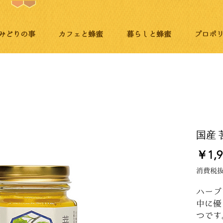
みどりの事
カフェと蜂蜜
暮らしと蜂蜜
プロポ
国産
￥1,9
消費税
ハーブ
中に優
つです