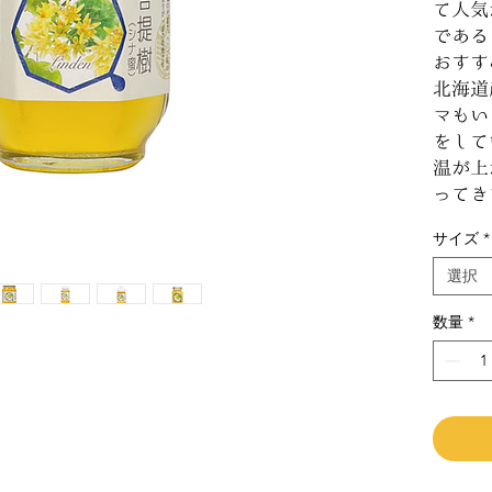
て人気
である
おすす
北海道
マもい
をして
温が上
ってき
サイズ
*
選択
数量
*