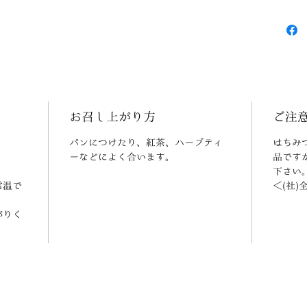
お召し上がり方
ご注
パンにつけたり、紅茶、ハーブティ
はちみ
ーなどによく合います。
品です
下さい
常温で
＜(社
がりく