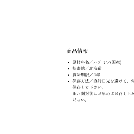
商品情報
原材料名／ハチミツ(国産)
採蜜地／北海道
賞味期限／2年
保存方法／直射日光を避けて、
保存して下さい。
また開封後はお早めにお召し上
ださい。