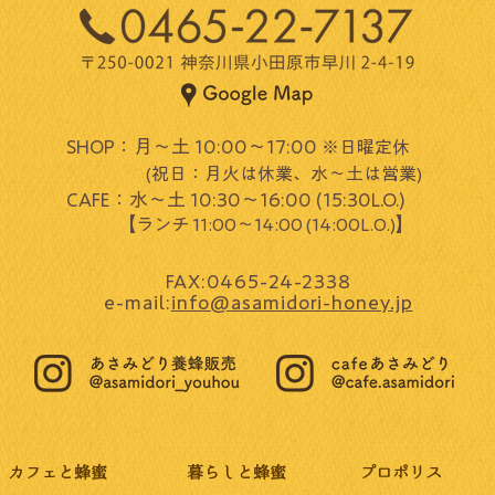
SHOP：月～土 10:00～17:00
※日曜定休
(祝日：月火は休業、水～土は営業)​
CAFE：水～土 10:30～16:00 (15:30L.O.)
​ 【
】
ランチ 11:00～14:00 (14:00L.O.)
FAX:0465-24-2338
e-mail:
info@asamidori-honey.jp
カフェと蜂蜜
暮らしと蜂蜜
プロポリス