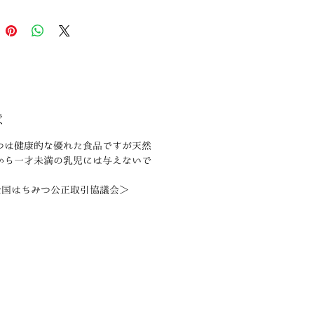
意
つは健康的な優れた食品ですが天然
から一才未満の乳児には与えないで
。
)全国はちみつ公正取引協議会＞